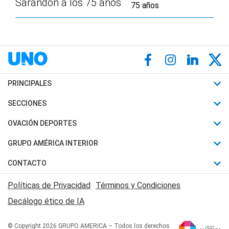
Sarandon a los 75 años
PRINCIPALES
Últimas Noticias
SECCIONES
Política
Horóscopo
OVACIÓN DEPORTES
Sociedad
Motores
Fútbol
GRUPO AMÉRICA INTERIOR
Policiales
Recetas
Mundial
Canal 7 en Vivo
CONTACTO
Judiciales
Trucos caseros
Automovilismo
Radio Nihuil
Acerca de Nosotros
Economia
Políticas de Privacidad
Términos y Condiciones
Series y Películas
Rugby
FM UNA
Contactanos
Decálogo ético de IA
Edictos y Solicitadas
Tenis
Radio Brava
Newsletter
Básquet
© Copyright 2026 GRUPO AMERICA – Todos los derechos
San Juan 8