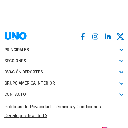
PRINCIPALES
Últimas Noticias
SECCIONES
Política
Horóscopo
OVACIÓN DEPORTES
Sociedad
Motores
Fútbol
GRUPO AMÉRICA INTERIOR
Policiales
Recetas
Mundial
Canal 7 en Vivo
CONTACTO
Judiciales
Trucos caseros
Automovilismo
Radio Nihuil
Acerca de Nosotros
Economia
Políticas de Privacidad
Términos y Condiciones
Series y Películas
Rugby
FM UNA
Contactanos
Decálogo ético de IA
Edictos y Solicitadas
Tenis
Radio Brava
Newsletter