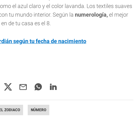
mo el azul claro y el color lavanda. Los textiles suaves
con tu mundo interior. Según la
numerología,
el mejor
en de tu casa es el 8.
rdián según tu fecha de nacimiento
EL ZODIACO
NÚMERO