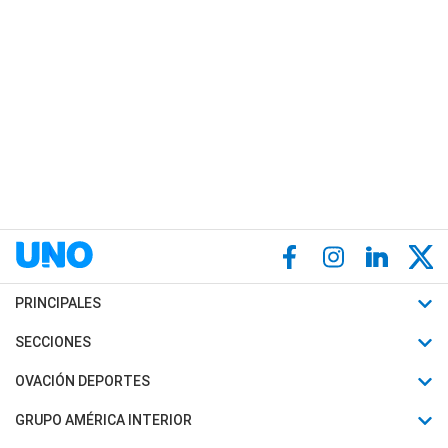
PRINCIPALES
Últimas Noticias
SECCIONES
Política
Horóscopo
OVACIÓN DEPORTES
Sociedad
Motores
Fútbol
GRUPO AMÉRICA INTERIOR
Policiales
Recetas