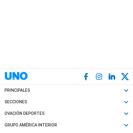
PRINCIPALES
Últimas Noticias
SECCIONES
Política
Horóscopo
OVACIÓN DEPORTES
Sociedad
Motores
Fútbol
GRUPO AMÉRICA INTERIOR
Policiales
Recetas