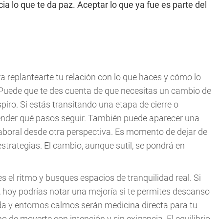
 lo que te da paz. Aceptar lo que ya fue es parte del
 replantearte tu relación con lo que haces y cómo lo
 Puede que te des cuenta de que necesitas un cambio de
ro. Si estás transitando una etapa de cierre o
tender qué pasos seguir. También puede aparecer una
aboral desde otra perspectiva. Es momento de dejar de
 estrategias. El cambio, aunque sutil, se pondrá en
s el ritmo y busques espacios de tranquilidad real. Si
 hoy podrías notar una mejoría si te permites descanso
da y entornos calmos serán medicina directa para tu
no de moverte con intención y sin exigencia. El equilibrio