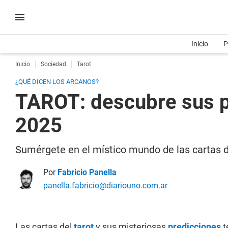
Inicio
P
Inicio
Sociedad
Tarot
¿QUÉ DICEN LOS ARCANOS?
TAROT: descubre sus p
2025
Sumérgete en el místico mundo de las cartas de
Por
Fabricio Panella
panella.fabricio@diariouno.com.ar
Las cartas del
tarot
y sus misteriosas
predicciones
t