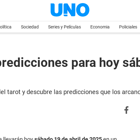
olítica
Sociedad
Series y Películas
Economia
Policiales
redicciones para hoy sáb
l tarot y descubre las predicciones que los arcan
e llevarán hoy
sábado 19 de abril de 2025
en un