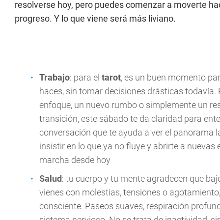
resolverse hoy, pero puedes comenzar a moverte hacia
progreso. Y lo que viene será más liviano.
Trabajo
: para el
tarot
, es un buen momento para
haces, sin tomar decisiones drásticas todavía.
enfoque, un nuevo rumbo o simplemente un respi
transición, este sábado te da claridad para en
conversación que te ayuda a ver el panorama l
insistir en lo que ya no fluye y abrirte a nuevas
marcha desde hoy
Salud
: tu cuerpo y tu mente agradecen que baje
vienes con molestias, tensiones o agotamiento,
consciente. Paseos suaves, respiración profun
sistema nervioso. No se trata de inactividad, si