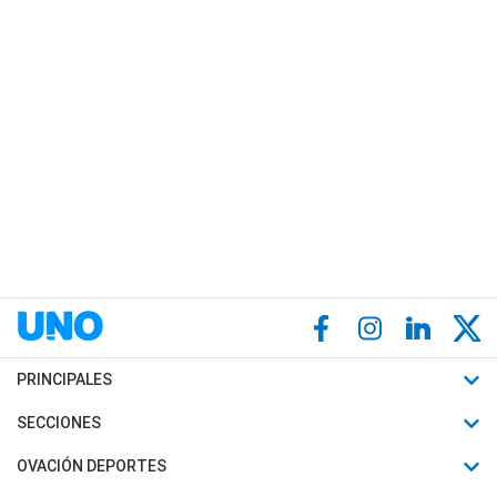
PRINCIPALES
Últimas Noticias
SECCIONES
Política
Horóscopo
OVACIÓN DEPORTES
Sociedad