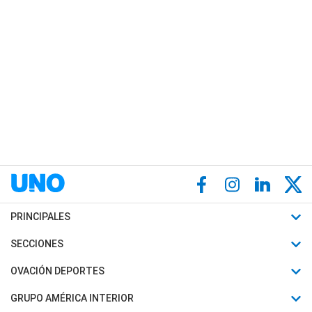
PRINCIPALES
Últimas Noticias
SECCIONES
Política
Horóscopo
OVACIÓN DEPORTES
Sociedad
Motores
Fútbol
GRUPO AMÉRICA INTERIOR
Policiales