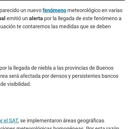
 aparecido un nuevo
fenómeno
meteorológico en varias
nal
emitió un
alerta
por la llegada de este fenómeno a
inuación te contaremos las medidas que se deben
por la llegada de niebla a las provincias de Buenos
 área será afectada por densos y persistentes bancos
e visibilidad.
r el SAT
, se implementaron áreas geográficas
ndiciones meteorológicas homogéneas. Por esta razón