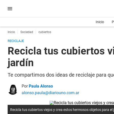
Inicio
P
Inicio
Sociedad
cubiertos
RECICLAJE
Recicla tus cubiertos v
jardín
Te compartimos dos ideas de reciclaje para que
Por
Paula Alonso
alonso.paula@diariouno.com.ar
Recicla tus cubiertos viejos y crea estos hermosos objetos para el 