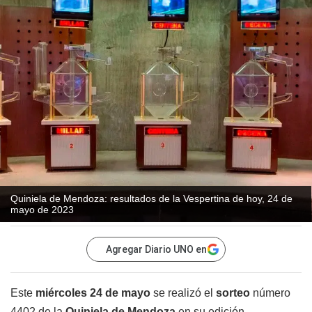
Quiniela de Mendoza: resultados de la Vespertina de hoy, 24 de
mayo de 2023
Agregar Diario UNO en
Este
miércoles 24 de mayo
se realizó el
sorteo
número
4402 de la
Quiniela de Mendoza
en su edición