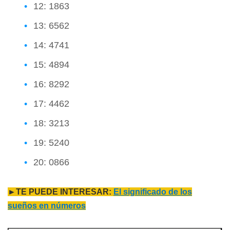
12: 1863
13: 6562
14: 4741
15: 4894
16: 8292
17: 4462
18: 3213
19: 5240
20: 0866
►TE PUEDE INTERESAR:
El significado de los
sueños en números