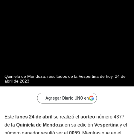
Quiniela de Mendoza: resultados de la Vespertina de hoy, 24 de
abril de 2023
Agregar Diario UNO en
Este
lunes 24 de abril
se realizó el
sorteo
número 4377
de la
Quiniela de Mendoza
en su edición
Vespertina
y el
número ganador resultó ser el
0059
. Mientras que en el