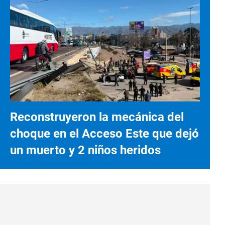
Reconstruyeron la mecánica del
choque en el Acceso Este que dejó
un muerto y 2 niños heridos