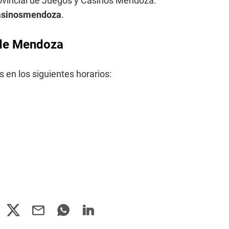
rovincial de Juegos y Casinos Mendoza:
casinosmendoza
.
a de Mendoza
 en los siguientes horarios: