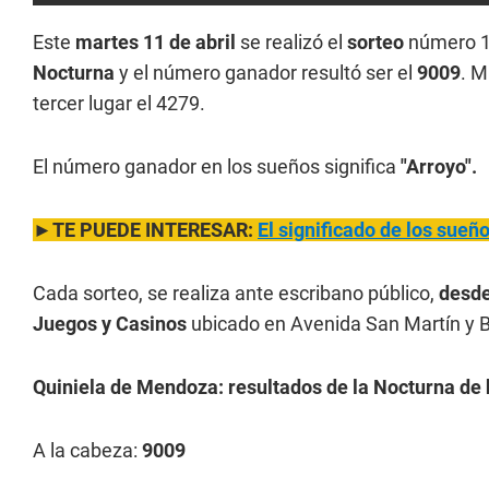
Este
martes 11 de abril
se realizó el
sorteo
número 1
Nocturna
y el número ganador resultó ser el
9009
. M
tercer lugar el 4279.
El número ganador en los sueños significa
"Arroyo".
►TE PUEDE INTERESAR:
El significado de los sue
Cada sorteo, se realiza ante escribano público,
desde
Juegos y Casinos
ubicado en Avenida San Martín y B
Quiniela de Mendoza: resultados de la Nocturna de h
A la cabeza:
9009