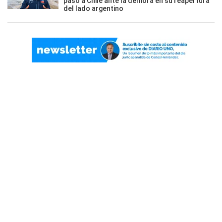
paso a Chile ante la demora en su reapertura
del lado argentino