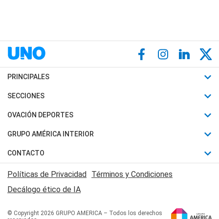
PRINCIPALES
Últimas Noticias
SECCIONES
Política
Horóscopo
OVACIÓN DEPORTES
Sociedad
Motores
Fútbol
GRUPO AMÉRICA INTERIOR
Policiales
Recetas
Mundial
Canal 7 en Vivo
CONTACTO
Judiciales
Trucos caseros
Automovilismo
Radio Nihuil
Acerca de Nosotros
Economia
Políticas de Privacidad
Términos y Condiciones
Series y Películas
Rugby
FM UNA
Contactanos
Decálogo ético de IA
Edictos y Solicitadas
Tenis
Radio Brava
Newsletter
Básquet
© Copyright 2026 GRUPO AMERICA – Todos los derechos
San Juan 8