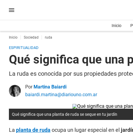
Inicio
P
Inicio
Sociedad
ruda
ESPIRITUALIDAD
Qué significa que una p
La ruda es conocida por sus propiedades protec
Por
Martina Baiardi
baiardi.martina@diariouno.com.ar
Qué significa que una planta de ruda se seque en tu jardín
La
planta de ruda
ocupa un lugar especial en el
jard