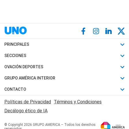
PRINCIPALES
Últimas Noticias
SECCIONES
Política
Horóscopo
OVACIÓN DEPORTES
Sociedad
Motores
Fútbol
GRUPO AMÉRICA INTERIOR
Policiales
Recetas
Mundial
Canal 7 en Vivo
CONTACTO
Judiciales
Trucos caseros
Automovilismo
Radio Nihuil
Acerca de Nosotros
Economia
Políticas de Privacidad
Términos y Condiciones
Series y Películas
Rugby
FM UNA
Contactanos
Decálogo ético de IA
Edictos y Solicitadas
Tenis
Radio Brava
Newsletter
Básquet
© Copyright 2026 GRUPO AMERICA – Todos los derechos
San Juan 8
reservados