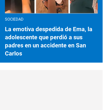
SOCIEDAD
La emotiva despedida de Ema, la
adolescente que perdió a sus
padres en un accidente en San
Carlos