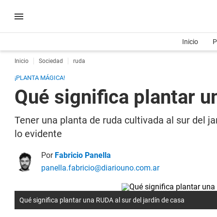
Inicio
P
Inicio
Sociedad
ruda
¡PLANTA MÁGICA!
Qué significa plantar u
Tener una planta de ruda cultivada al sur del ja
lo evidente
Por
Fabricio Panella
panella.fabricio@diariouno.com.ar
Qué significa plantar una RUDA al sur del jardín de casa