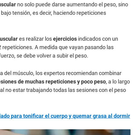
scular
no solo puede darse aumentando el peso, sino
jo tensión, es decir, haciendo repeticiones
uscular
es realizar los
ejercicios
indicados con un
2 repeticiones. A medida que vayan pasando las
rzo, se debe volver a subir el peso.
encia del músculo, los expertos recomiendan combinar
esiones de muchas repeticiones y poco peso
, a lo largo
l no estar trabajando todas las sesiones con el peso
ado para tonificar el cuerpo y quemar grasa al dormir