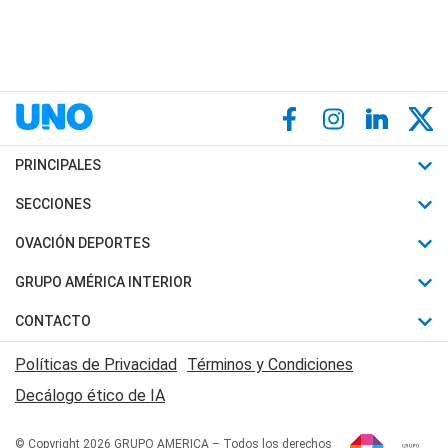
PRINCIPALES
Últimas Noticias
SECCIONES
Política
Horóscopo
OVACIÓN DEPORTES
Sociedad
Motores
Fútbol
GRUPO AMÉRICA INTERIOR
Policiales
Recetas
Mundial
Canal 7 en Vivo
CONTACTO
Judiciales
Trucos caseros
Automovilismo
Radio Nihuil
Acerca de Nosotros
Economia
Políticas de Privacidad
Términos y Condiciones
Series y Películas
Rugby
FM UNA
Contactanos
Decálogo ético de IA
Edictos y Solicitadas
Tenis
Radio Brava
Newsletter
Básquet
© Copyright 2026 GRUPO AMERICA – Todos los derechos