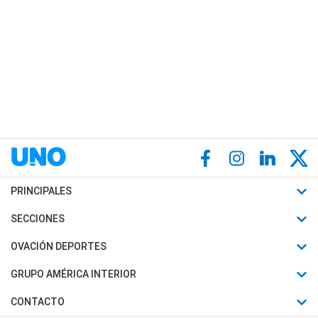
PRINCIPALES
Últimas Noticias
SECCIONES
Política
Horóscopo
OVACIÓN DEPORTES
Sociedad
Motores
Fútbol
GRUPO AMÉRICA INTERIOR
Policiales
Recetas
Mundial
Canal 7 en Vivo
CONTACTO
Judiciales
Trucos caseros