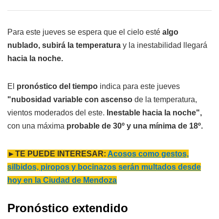
Para este jueves se espera que el cielo esté
algo
nublado, subirá la temperatura
y la inestabilidad llegará
hacia la noche.
El
pronóstico del tiempo
indica para este jueves
"nubosidad variable con ascenso
de la temperatura,
vientos moderados del este.
Inestable hacia la noche",
con una máxima
probable de 30º y una mínima de 18º.
►TE PUEDE INTERESAR:
Acosos como gestos,
silbidos, piropos y bocinazos serán multados desde
hoy en la Ciudad de Mendoza
Pronóstico extendido