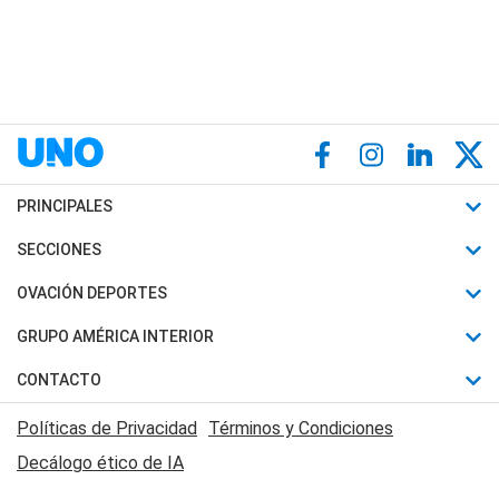
PRINCIPALES
Últimas Noticias
SECCIONES
Política
Horóscopo
OVACIÓN DEPORTES
Sociedad
Motores
Fútbol
GRUPO AMÉRICA INTERIOR
Policiales
Recetas
Mundial
Canal 7 en Vivo
CONTACTO
Judiciales
Trucos caseros
Automovilismo
Radio Nihuil
Acerca de Nosotros
Economia
Políticas de Privacidad
Términos y Condiciones
Series y Películas
Rugby
FM UNA
Contactanos
Decálogo ético de IA
Edictos y Solicitadas
Tenis
Radio Brava
Newsletter