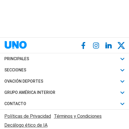
PRINCIPALES
Últimas Noticias
SECCIONES
Política
Horóscopo
OVACIÓN DEPORTES
Sociedad
Motores
Fútbol
GRUPO AMÉRICA INTERIOR
Policiales
Recetas
Mundial
Canal 7 en Vivo
CONTACTO
Judiciales
Trucos caseros
Automovilismo
Radio Nihuil
Acerca de Nosotros
Economia
Políticas de Privacidad
Términos y Condiciones
Series y Películas
Rugby
FM UNA
Contactanos
Decálogo ético de IA
Edictos y Solicitadas