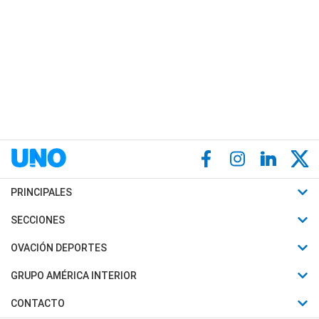
PRINCIPALES
Últimas Noticias
SECCIONES
Política
Horóscopo
OVACIÓN DEPORTES
Sociedad
Motores
Fútbol
GRUPO AMÉRICA INTERIOR
Policiales
Recetas
Mundial
Canal 7 en Vivo
CONTACTO
Judiciales
Trucos caseros