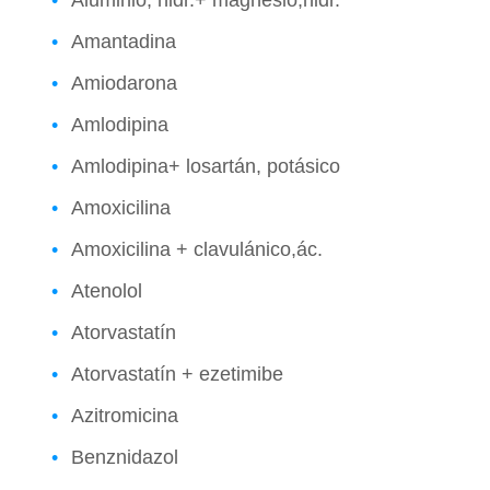
Aluminio, hidr.+ magnesio,hidr.
Amantadina
Amiodarona
Amlodipina
Amlodipina+ losartán, potásico
Amoxicilina
Amoxicilina + clavulánico,ác.
Atenolol
Atorvastatín
Atorvastatín + ezetimibe
Azitromicina
Benznidazol