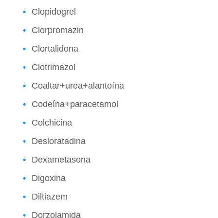
Clopidogrel
Clorpromazin
Clortalidona
Clotrimazol
Coaltar+urea+alantoína
Codeína+paracetamol
Colchicina
Desloratadina
Dexametasona
Digoxina
Diltiazem
Dorzolamida