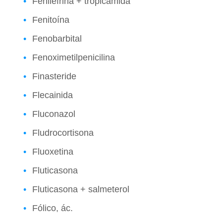
Fenilefrina + tropicamida
Fenitoína
Fenobarbital
Fenoximetilpenicilina
Finasteride
Flecainida
Fluconazol
Fludrocortisona
Fluoxetina
Fluticasona
Fluticasona + salmeterol
Fólico, ác.