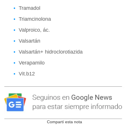
Tramadol
Triamcinolona
Valproico, ác.
Valsartán
Valsartán+ hidroclorotiazida
Verapamilo
Vit.b12