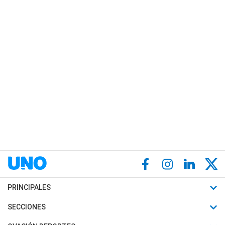
PRINCIPALES
Últimas Noticias
SECCIONES
Política