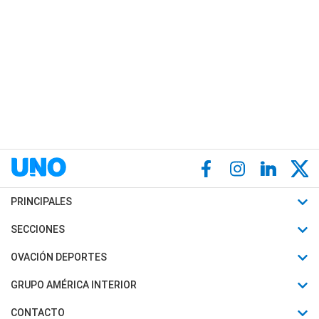
PRINCIPALES
Últimas Noticias
SECCIONES
Política
Horóscopo
OVACIÓN DEPORTES
Sociedad
Motores
Fútbol
GRUPO AMÉRICA INTERIOR
Policiales
Recetas
Mundial
Canal 7 en Vivo
CONTACTO