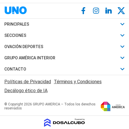
PRINCIPALES
Últimas Noticias
SECCIONES
Política
Horóscopo
OVACIÓN DEPORTES
Sociedad
Motores
Fútbol
GRUPO AMÉRICA INTERIOR
Policiales
Recetas
Mundial
Canal 7 en Vivo
CONTACTO
Judiciales
Trucos caseros
Automovilismo
Radio Nihuil
Acerca de Nosotros
Economia
Políticas de Privacidad
Términos y Condiciones
Series y Películas
Rugby
FM UNA
Contactanos
Decálogo ético de IA
Edictos y Solicitadas
Tenis
Radio Brava
Newsletter
Básquet
© Copyright 2026 GRUPO AMERICA – Todos los derechos
San Juan 8
reservados
Boxeo
Fuera de Juego