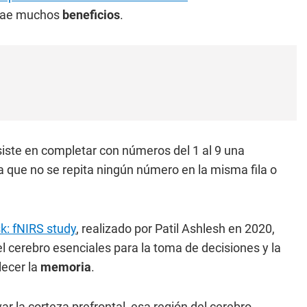
trae muchos
beneficios
.
iste en completar con números del 1 al 9 una
ma que no se repita ningún número en la misma fila o
sk: fNIRS study
, realizado por Patil Ashlesh en 2020,
 cerebro esenciales para la toma de decisiones y la
lecer la
memoria
.
r la corteza prefrontal, esa región del cerebro