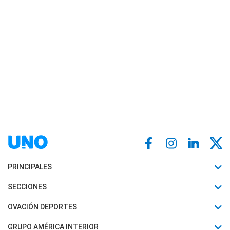
PRINCIPALES
Últimas Noticias
SECCIONES
Política
Horóscopo
OVACIÓN DEPORTES
Sociedad
Motores
Fútbol
GRUPO AMÉRICA INTERIOR