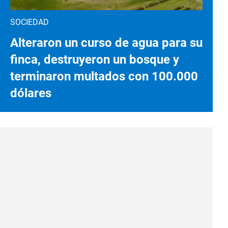
SOCIEDAD
Alteraron un curso de agua para su
finca, destruyeron un bosque y
terminaron multados con 100.000
dólares