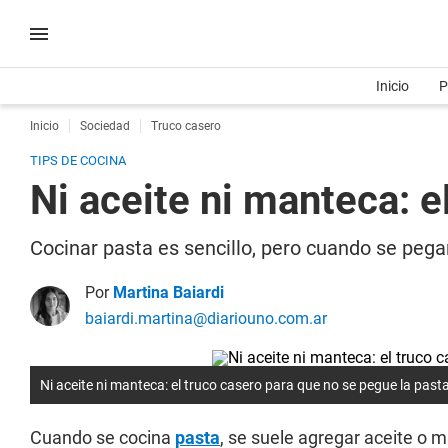
Inicio
P
Inicio
Sociedad
Truco casero
TIPS DE COCINA
Ni aceite ni manteca: e
Cocinar pasta es sencillo, pero cuando se peg
Por
Martina Baiardi
baiardi.martina@diariouno.com.ar
Ni aceite ni manteca: el truco casero para que no se pegue la past
Cuando se cocina
pasta
, se suele agregar aceite o m