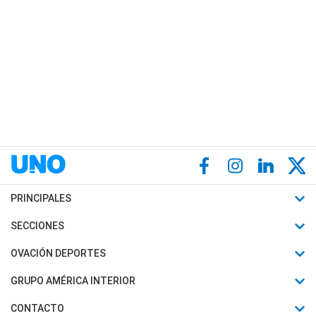
PRINCIPALES
Últimas Noticias
SECCIONES
Política
Horóscopo
OVACIÓN DEPORTES
Sociedad
Motores
Fútbol
GRUPO AMÉRICA INTERIOR
Policiales
Recetas
Mundial
Canal 7 en Vivo
CONTACTO
Judiciales