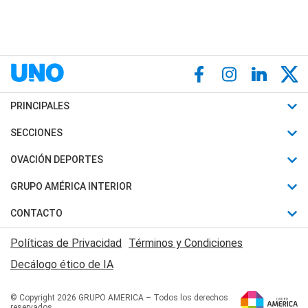
PRINCIPALES
Últimas Noticias
SECCIONES
Política
Horóscopo
OVACIÓN DEPORTES
Sociedad
Motores
Fútbol
GRUPO AMÉRICA INTERIOR
Policiales
Recetas
Mundial
Canal 7 en Vivo
CONTACTO
Judiciales
Trucos caseros
Automovilismo
Radio Nihuil
Acerca de Nosotros
Economia
Políticas de Privacidad
Términos y Condiciones
Series y Películas
Rugby
FM UNA
Contactanos
Decálogo ético de IA
Edictos y Solicitadas
Tenis
Radio Brava
Newsletter
Básquet
© Copyright 2026 GRUPO AMERICA – Todos los derechos
San Juan 8
reservados