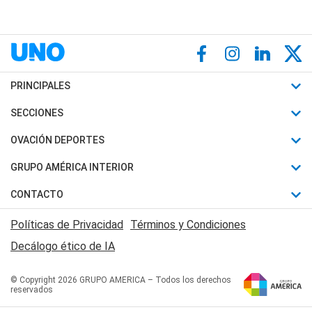
PRINCIPALES
Últimas Noticias
SECCIONES
Política
Horóscopo
OVACIÓN DEPORTES
Sociedad
Motores
Fútbol
GRUPO AMÉRICA INTERIOR
Policiales
Recetas
Mundial
Canal 7 en Vivo
CONTACTO
Judiciales
Trucos caseros
Automovilismo
Radio Nihuil
Acerca de Nosotros
Economia
Políticas de Privacidad
Términos y Condiciones
Series y Películas
Rugby
FM UNA
Contactanos
Decálogo ético de IA
Edictos y Solicitadas
Tenis
Radio Brava
Newsletter
Básquet
© Copyright 2026 GRUPO AMERICA – Todos los derechos
San Juan 8
reservados
Boxeo