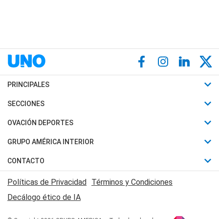
PRINCIPALES
Últimas Noticias
SECCIONES
Política
Horóscopo
OVACIÓN DEPORTES
Sociedad
Motores
Fútbol
GRUPO AMÉRICA INTERIOR
Policiales
Recetas
Mundial
Canal 7 en Vivo
CONTACTO
Judiciales
Trucos caseros
Automovilismo
Radio Nihuil
Acerca de Nosotros
Economia
Políticas de Privacidad
Términos y Condiciones
Series y Películas
Rugby
FM UNA
Contactanos
Decálogo ético de IA
Edictos y Solicitadas
Tenis
Radio Brava
Newsletter