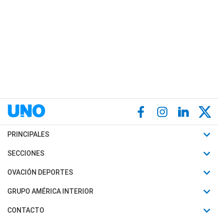
PRINCIPALES
Últimas Noticias
SECCIONES
Política
Horóscopo
OVACIÓN DEPORTES
Sociedad
Motores
Fútbol
GRUPO AMÉRICA INTERIOR
Policiales
Recetas
Mundial
Canal 7 en Vivo
CONTACTO
Judiciales