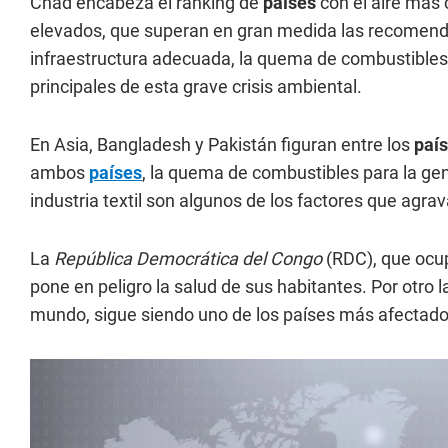
Chad encabeza el ranking de
países
con el aire má
elevados, que superan en gran medida las recomend
infraestructura adecuada, la quema de combustibles f
principales de esta grave crisis ambiental.
En Asia, Bangladesh y Pakistán figuran entre los
paí
ambos
países
, la quema de combustibles para la gene
industria textil son algunos de los factores que agrav
La
República Democrática del Congo
(RDC), que ocup
pone en peligro la salud de sus habitantes. Por otro 
mundo, sigue siendo uno de los países más afectado