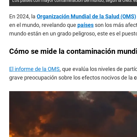
Los países con mayor contaminación del mundo, según la OMS: es
En 2024, la
Organización Mundial de la Salud (OMS)
en el mundo, revelando que
países
son los más afec
mundo están en un grado peligroso, este es el pues
Cómo se mide la contaminación mundia
El informe de la OMS
, que evalúa los niveles de part
grave preocupación sobre los efectos nocivos de la
c