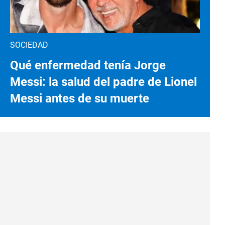
SOCIEDAD
Qué enfermedad tenía Jorge
Messi: la salud del padre de Lionel
Messi antes de su muerte