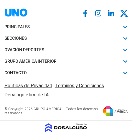
PRINCIPALES
Últimas Noticias
SECCIONES
Política
Horóscopo
OVACIÓN DEPORTES
Sociedad
Motores
Fútbol
GRUPO AMÉRICA INTERIOR
Policiales
Recetas
Mundial
Canal 7 en Vivo
CONTACTO
Judiciales
Trucos caseros
Automovilismo
Radio Nihuil
Acerca de Nosotros
Economia
Políticas de Privacidad
Términos y Condiciones
Series y Películas
Rugby
FM UNA
Contactanos
Decálogo ético de IA
Edictos y Solicitadas
Tenis
Radio Brava
Newsletter
Básquet
© Copyright 2026 GRUPO AMERICA – Todos los derechos
San Juan 8
reservados
Boxeo
Fuera de Juego