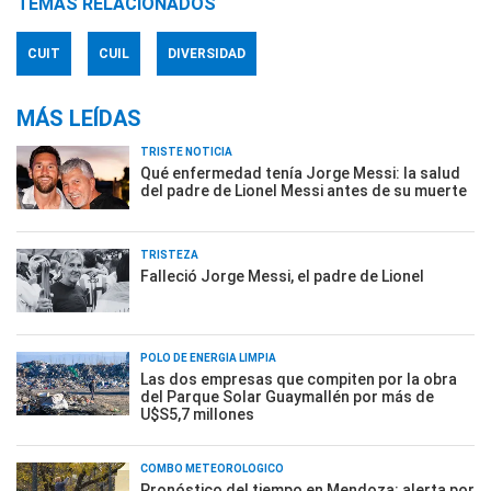
TEMAS RELACIONADOS
CUIT
CUIL
DIVERSIDAD
MÁS LEÍDAS
TRISTE NOTICIA
Qué enfermedad tenía Jorge Messi: la salud
del padre de Lionel Messi antes de su muerte
TRISTEZA
Falleció Jorge Messi, el padre de Lionel
POLO DE ENERGÍA LIMPIA
Las dos empresas que compiten por la obra
del Parque Solar Guaymallén por más de
U$S5,7 millones
COMBO METEOROLÓGICO
Pronóstico del tiempo en Mendoza: alerta por