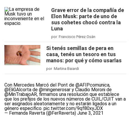
Grave error de la compañía de
Elon Musk: parte de uno de
sus cohetes chocó contra la
Luna
por Francisco Pérez Osán
Si tenés semillas de pera en
casa, tenés un tesoro en tus
manos: por qué y cómo usarlas
por Martina Baiardi
Con Mercedes Marcó del Pont de
@AFIPcomunica
,
@EliGAlcorta
de
@mingenerosar
y Claudio Moroni de
@MinTrabajoAR
, firmamos una resolución que establece
que los prefijos de los nuevos números de CUIL/CUIT van a
ser asignados aleatoriamente y no estarán ligados a un
género especifico.
pic.twitter.com/9qf80xyJDX
— Fernanda Raverta (@FerRaverta)
June 3, 2021