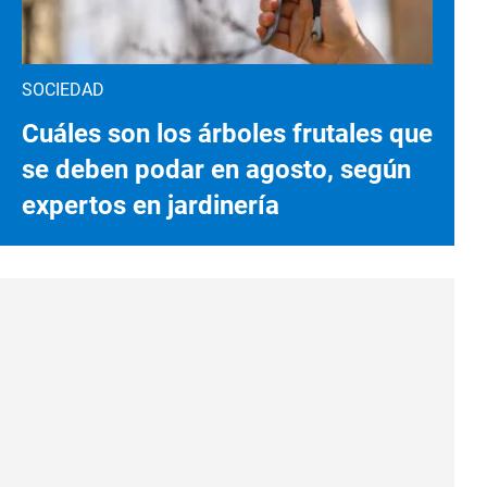
SOCIEDAD
Cuáles son los árboles frutales que
se deben podar en agosto, según
expertos en jardinería