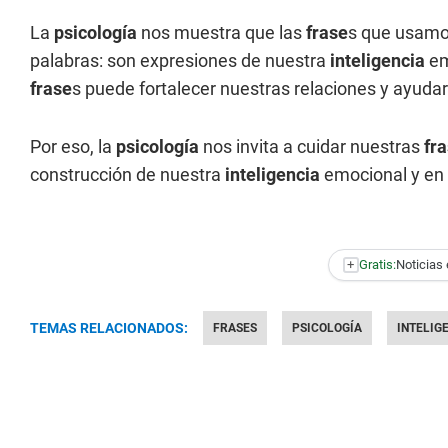
La
psicología
nos muestra que las
frase
s que usamo
palabras: son expresiones de nuestra
inteligencia
em
frase
s puede fortalecer nuestras relaciones y ayuda
Por eso, la
psicología
nos invita a cuidar nuestras
fr
construcción de nuestra
inteligencia
emocional y en 
+
Gratis:
Noticias 
TEMAS RELACIONADOS:
FRASES
PSICOLOGÍA
INTELIG