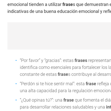
emocional tienden a utilizar
frase
s que demuestran e
indicativas de una buena educación emocional y refl
“Por favor” y “gracias”: estas
frases
representan
identifica como esenciales para fortalecer los l
constante de estas
frase
s contribuye al desarr
“Perdón si te hice sentir mal”: esta
frase
refleja
una alta capacidad para la regulación emociona
“¿Qué opinas tú?”: una
frase
que fomenta el diál
para desarrollar relaciones saludables y una
in