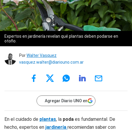
Expertos en jardinería revelan qué plantas deben podarse en
otoño.
Por
Walter Vasquez
vasquez.walter@diariouno.com.ar
Agregar Diario UNO en
En el cuidado de
plantas
, la
poda
es fundamental. De
hecho, expertos en
jardinería
recomiendan saber con