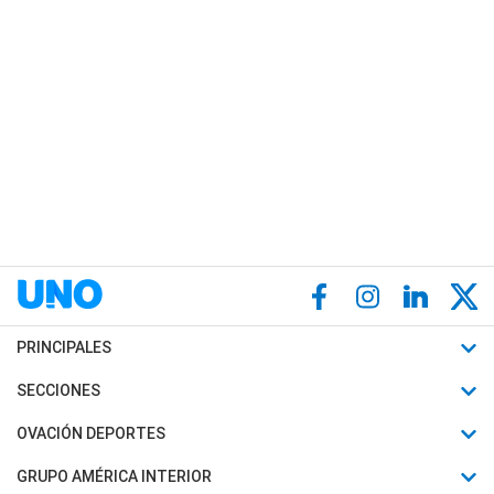
PRINCIPALES
Últimas Noticias
SECCIONES
Política
Horóscopo
OVACIÓN DEPORTES
Sociedad
Motores
Fútbol
GRUPO AMÉRICA INTERIOR