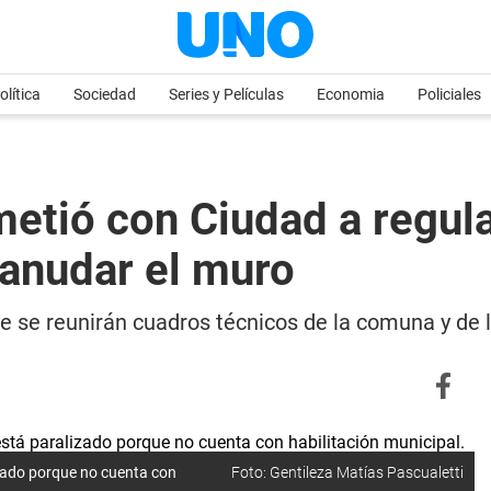
olítica
Sociedad
Series y Películas
Economia
Policiales
tió con Ciudad a regular
anudar el muro
 se reunirán cuadros técnicos de la comuna y de la
zado porque no cuenta con
Foto: Gentileza Matías Pascualetti