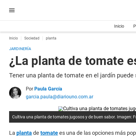
Inicio
P
Inicio
Sociedad
planta
JARDINERÍA
¿La planta de tomate e
Tener una planta de tomate en el jardín puede 
Por
Paula García
garcia.paula@diariouno.com.ar
Cultiva una planta de tomates jugosos y de buen sabor. Imagen: F
La
planta
de
tomate
es una de las opciones más popu