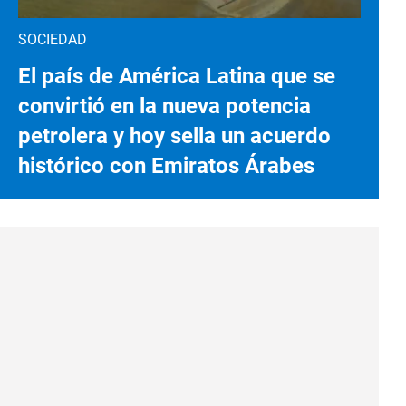
SOCIEDAD
El país de América Latina que se
convirtió en la nueva potencia
petrolera y hoy sella un acuerdo
histórico con Emiratos Árabes