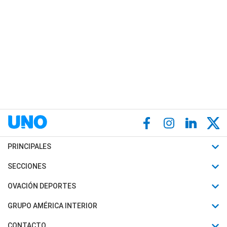
PRINCIPALES
Últimas Noticias
SECCIONES
Política
Horóscopo
OVACIÓN DEPORTES
Sociedad
Motores
Fútbol
GRUPO AMÉRICA INTERIOR
Policiales
Recetas
Mundial
Canal 7 en Vivo
CONTACTO