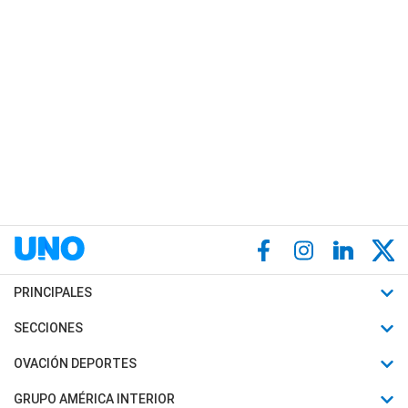
PRINCIPALES
Últimas Noticias
SECCIONES
Política
Horóscopo
OVACIÓN DEPORTES
Sociedad
Motores
Fútbol
GRUPO AMÉRICA INTERIOR