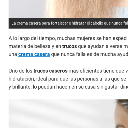
La crema casera para fortalecer e hidratar el cabello que nunca fal
A lo largo del tiempo, muchas mujeres se han especi
materia de belleza y en
trucos
que ayudan a verse me
una
crema casera
que nunca falla es de mucha ayud
Uno de los
trucos caseros
más eficientes tiene que v
hidratación, ideal para que las personas a las que se 
y brillante, lo puedan hacen en su casa sin gastar din