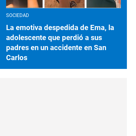
SOCIEDAD
La emotiva despedida de Ema, la
adolescente que perdió a sus
padres en un accidente en San
Carlos