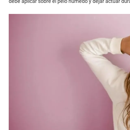
debe aplicar sobre el pelo húmedo y dejar actuar dur