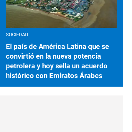
SOCIEDAD
El país de América Latina que se
convirtió en la nueva potencia
petrolera y hoy sella un acuerdo
histórico con Emiratos Árabes