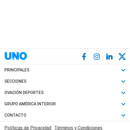
PRINCIPALES
Últimas Noticias
SECCIONES
Política
Horóscopo
OVACIÓN DEPORTES
Sociedad
Motores
Fútbol
GRUPO AMÉRICA INTERIOR
Policiales
Recetas
Mundial
Canal 7 en Vivo
CONTACTO
Judiciales
Trucos caseros
Automovilismo
Radio Nihuil
Acerca de Nosotros
Economia
Políticas de Privacidad
Términos y Condiciones
Series y Películas