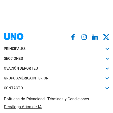
PRINCIPALES
Últimas Noticias
SECCIONES
Política
Horóscopo
OVACIÓN DEPORTES
Sociedad
Motores
Fútbol
GRUPO AMÉRICA INTERIOR
Policiales
Recetas
Mundial
Canal 7 en Vivo
CONTACTO
Judiciales
Trucos caseros
Automovilismo
Radio Nihuil
Acerca de Nosotros
Economia
Políticas de Privacidad
Términos y Condiciones
Series y Películas
Rugby
FM UNA
Contactanos
Decálogo ético de IA
Edictos y Solicitadas
Tenis
Radio Brava